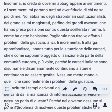
Insomma, io credo di dovermi abbagrappare ai sentimenti,
e i sentimenti mi portano tutti ad aver fiducia di chi ne sa
più di me. Noi abbiamo degli straordinari costituzionalisti,
dei grandissimi magistrati, perfino dei grandi avvocati che
hanno preso posizione contro questa scellerata riforma. E
come ha detto benissimo Pagliarulo non risolve affatto i
problemi della giustizia, anzi, li incrementa, li allarga, li
approfondisce, innanzitutto per la situazione delle carceri,
che è come sappiamo oggetto di sanzione da parte della
comunità europea, più volte, perché le carceri italiane sono
disumane e disumanamente continuano a stare e
continuano ad essere gestite. Nessuno mette mano a
quelli che sono realmente i problemi della giustizia,
Share this page
More a
Contents
innanzitutto i tempi derivanti dalla mancanza di risorse
Views
associated
derivanti dalla mancanza di informatizzazione. Perché
nessuno parla di questo? Perché nel governo nessuno si
Toggle search
Toggle menu
Toggle p
Tog
pone il problema di risolvere queste problematiche che