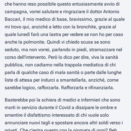
che hanno reso possibile questo entusiasmante avvio di
campagna, vorrei salutare e ringraziare il dottor Antonio
Baccari, il mio medico di base, bravissimo, grazie al quale
mi trovo qui, anziché a letto con la bronchite, grazie al
quale lunedì farò una lastra per vedere se non ho per caso
anche la polmonite. Quindi vi chiedo scusa se sono
seduto, ma non vorrei, parlando in piedi, stramazzare nel
corso dell'intervento. Però lo dico per dire, viva la sanità
pubblica, non cadiamo nella trappola mediatica di chi
parla di qualche caso di mala sanità o parte dalle lunghe
liste di attesa per indurci a smantellarla, anziché, come
sarebbe logico, rafforzarla. Rafforzarla e rifinanziarla.
Basterebbe poi la schiera di medici e infermieri che sono
morti in servizio durante il Covid a dissipare le ombre e
smentire il disfattismo interessato di chi vuole solo
annunciare nuovi tagli e spostare ancora altri soldi verso i
privati. Che c'entra questo con la giornata di oggi? Beh,